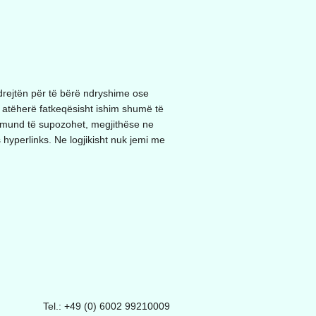
drejtën për të bërë ndryshime ose
 atëherë fatkeqësisht ishim shumë të
uk mund të supozohet, megjithëse ne
s hyperlinks. Ne logjikisht nuk jemi me
Tel.: +49 (0) 6002 99210009