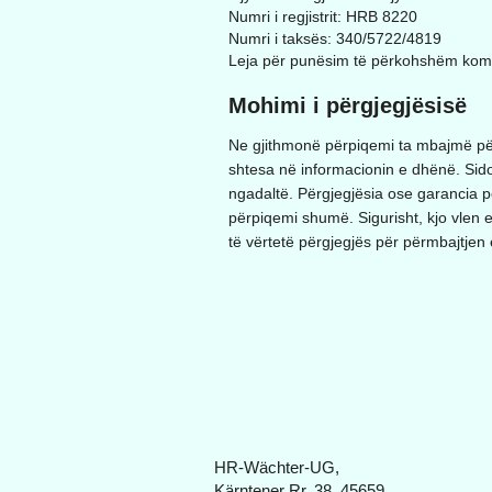
Numri i regjistrit: HRB 8220
Numri i taksës: 340/5722/4819
Leja për punësim të përkohshëm komer
Mohimi i përgjegjësisë
Ne gjithmonë përpiqemi ta mbajmë për
shtesa në informacionin e dhënë. Sido
ngadaltë. Përgjegjësia ose garancia p
përpiqemi shumë. Sigurisht, kjo vlen ed
të vërtetë përgjegjës për përmbajtjen e 
HR-Wächter-UG,
Kärntener Rr. 38, 45659