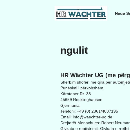
Neue Se
ngulit
HR Wächter UG (me përgje
Shërbim shoferi me qira për automjetet
Punësimi i përkohshëm
Kärntener Rr. 38
45659 Recklinghausen
Gjermania
Telefoni: +49 (0)
2361/4037195
Email:
info@waechter-ug.de
Drejtorët Menaxhues: Robert Neuma
Gjykata e regjistrimit: Gjykata e rreth