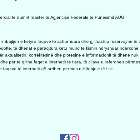
cial të numrit master të Agjencisë Federale të Punësimit AÜG
mbajtjen e këtyre faqeve të azhurnuara dhe gjithashtu rezervojmë të 
qoftë, të dhënat e paraqitura këtu mund të kishin ndryshuar ndërkohë,
ër aktualitetin, korrektësinë dhe plotësinë e informacionit të dhënë n
he për të gjitha faqet e internetit të tjera, të cilave u referohen përme
faqeve të internetit që arrihen përmes një lidhjeje të tillë.