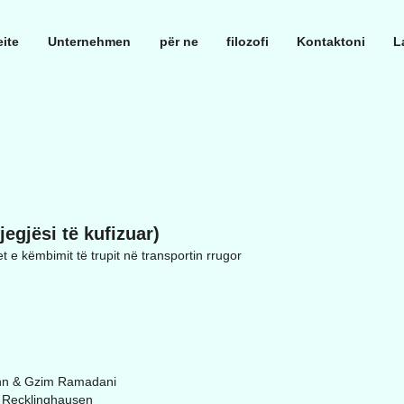
ite
Unternehmen
për ne
filozofi
Kontaktoni
L
gjësi të kufizuar)
 e këmbimit të trupit në transportin rrugor
nn & Gzim Ramadani
it Recklinghausen